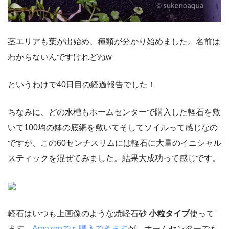
茎エリアも葉が出始め、種類が分かり始めました。名前は
わからないんですけれどねw
というわけで40日目の経過報告でした！
ちなみに、どの水槽もホームセンターで購入した軽石を敷
いて100均の鉢の底網を敷いてそしてソイルって感じなの
ですが、この60センチスリムには軽石に大量のイニシャル
スティックを混ぜてみました。結果大成功って感じです。
軽石はいつも上画像のような焼軽石砂
小粒タイプ
使って
ます
。
Amazonでも購入できます
が、ホームセンターでも