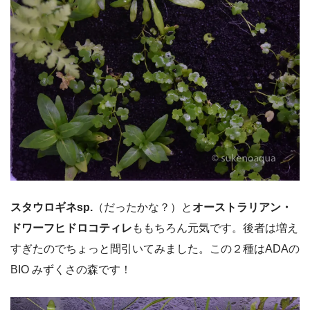
スタウロギネsp.
（だったかな？）と
オーストラリアン・
ドワーフヒドロコティレ
ももちろん元気です。後者は増え
すぎたのでちょっと間引いてみました。この２種はADAの
BIO みずくさの森です！