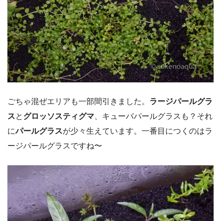
ごちゃ混ぜエリアも一部間引きました。
ラージパールグラ
ス
と
グロッソスティグマ
、キューバパールグラスも？それ
に
パールグラス
が少々生えています。一番目につくのはラ
ージパールグラスですね〜