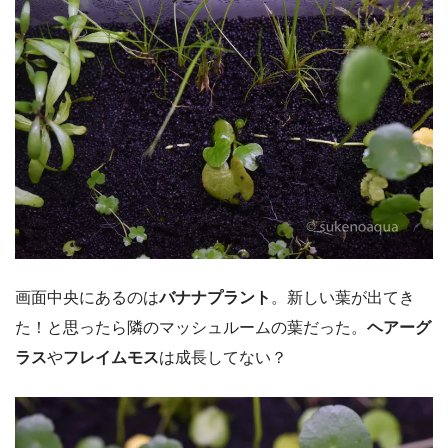
画面中央にあるのは
バナナプラント
。新しい葉が出てき
た！と思ったら隣のマッシュルームの葉だった。
ヘアーグ
ラス
や
フレイムモス
は成長してない？